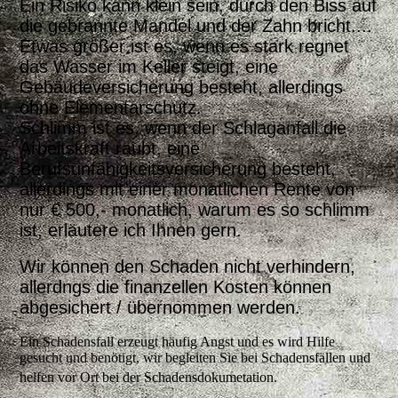
Ein Risiko kann klein sein, durch den Biss auf
die gebrannte Mandel und der Zahn bricht....
Etwas größer ist es, wenn es stark regnet
das Wasser im Keller steigt, eine
Gebäudeversicherung besteht, allerdings
ohne Elementarschutz.
Schlimm ist es, wenn der Schlaganfall die
Arbeitskraft raubt, eine
Berufsunfähigkeitsversicherung besteht,
allerdings mit einer monatlichen Rente von
nur € 500,- monatlich, warum es so schlimm
ist, erläutere ich Ihnen gern.
Wir können den Schaden nicht verhindern,
allerdngs die finanzellen Kosten können
abgesichert / übernommen werden.
Ein Schadensfall erzeugt häufig Angst und es wird Hilfe
gesucht und benötigt, wir begleiten Sie bei Schadensfällen und
helfen vor Ort bei der Schadensdokumetation.