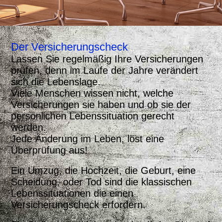
Der Versicherungscheck
Lassen Sie regelmäßig Ihre Versicherungen
prüfen, denn im Laufe der Jahre verändert
sich die Lebenslage.
Viele Menschen wissen nicht, welche
Versicherungen sie haben und ob sie der
persönlichen Lebenssituation gerecht
werden.
Jede Änderung im Leben, löst eine
Überprüfung aus!
Ein Umzug, die Hochzeit, die Geburt, eine
Scheidung, oder Tod sind die klassischen
Lebenssituationen die einen
Versicherungscheck erfordern.