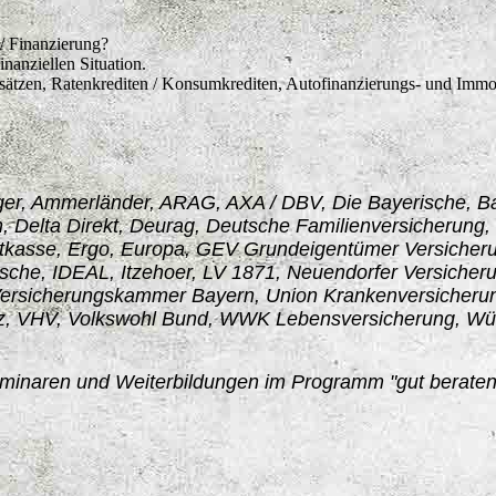
/ Finanzierung?
inanziellen Situation.
ätzen, Ratenkrediten / Konsumkrediten, Autofinanzierungs- und Immob
ger, Ammerländer, ARAG, AXA / DBV, Die Bayerische, Ba
, Delta Direkt, Deurag, Deutsche Familienversicherun
htkasse, Ergo, Europa, GEV Grundeigentümer Versicheru
sche, IDEAL, Itzehoer, LV 1871, Neuendorfer Versicheru
, Versicherungskammer Bayern, Union Krankenversicherun
tz, VHV, Volkswohl Bund, WWK Lebensversicherung, Wü
inaren und Weiterbildungen im Programm "gut beraten" 