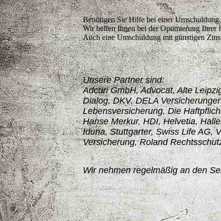
Benötigen Sie Hilfe bei einer Umschuldung 
Wir helfen Ihnen bei der Optimierung Ihrer f
Auch eine Umschuldung mit günstigen Zinss
Unsere Partner sind:
Adcuri GmbH, Advocat, Alte Leipzi
Dialog, DKV, DELA Versicherungen
Lebensversicherung, Die Haftpflic
Hanse Merkur, HDI, Helvetia, Halle
Iduna, Stuttgarter, Swiss Life AG
Versicherung, Roland Rechtsschu
Wir nehmen regelmäßig an den Sem