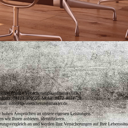
rdon Franz - Versicherungskaufmann (IHK)
stnetz: 04121-909555, Mobil: 0172-4034718,
ail: info@fp-versicherungsmakler.de
t hohen Ansprüchen an unsere eigenen Leistungen.
 wir Ihnen anbieten, identifizieren.
erungsvergleich an und werden Ihre Versicherungen auf Ihre Lebenssitu